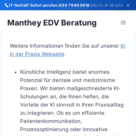
×
📞
030 76403616
IT-Notfall? Sofort anrufen:
(Mo–Fr 8–18 Uhr)
Zum
Manthey EDV Beratung
Inhalt
springen
Weitere Informationen finden Sie auf unserer
KI
in der Praxis Webseite
.
Künstliche Intelligenz bietet enormes
Potenzial für dentale und medizinische
Praxen. Wir bieten maßgeschneiderte KI-
Schulungen an, die Ihnen helfen, die
Vorteile der KI sinnvoll in Ihren Praxisalltag
zu integrieren. Ob es um effiziente
Patientenkommunikation,
Prozessoptimierung oder innovative