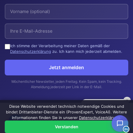
Ich stimme der Verarbeitung meiner Daten gemäß der
Datenschutzerklärung
zu. Ich kann mich jederzeit abmelden.
Jetzt anmelden
Wöchentlicher Newsletter, jeden Freitag. Kein Spam, kein Tracking.
Abmeldung jederzeit per Link in der E-Mail.
×
Kann ich Ihnen helfen?
Diese Website verwendet technisch notwendige Cookies und
bindet Drittanbieter-Dienste ein (ProvenExpert, VoiceAI). Weitere
Informationen finden Sie in unserer
Datenschutzerklärung
.
© 2026 Manthey EDV Beratung —
Impressum
|
Verstanden
Datenschutzerklärung
EU