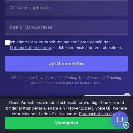
Ich stimme der Verarbeitung meiner Daten gemäß der
Datenschutzerklärung
zu. Ich kann mich jederzeit abmelden.
Jetzt anmelden
Wöchentlicher Newsletter, jeden Freitag. Kein Spam, kein Tracking.
Abmeldung jederzeit per Link in der E-Mail.
×
Kann ich Ihnen helfen?
Diese Website verwendet technisch notwendige Cookies und
bindet Drittanbieter-Dienste ein (ProvenExpert, VoiceAI). Weitere
Informationen finden Sie in unserer
Datenschutzerklärung
.
© 2026 Manthey EDV Beratung —
Impressum
|
Verstanden
Datenschutzerklärung
EU