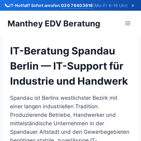
×
📞
030 76403616
IT-Notfall? Sofort anrufen:
(Mo–Fr 8–18 Uhr)
Zum
Manthey EDV Beratung
Inhalt
springen
IT-Beratung Spandau
Berlin — IT-Support für
Industrie und Handwerk
Spandau ist Berlins westlichster Bezirk mit
einer langen industriellen Tradition.
Produzierende Betriebe, Handwerker und
mittelständische Unternehmen in der
Spandauer Altstadt und den Gewerbegebieten
benötigen stabile, zuverlässige IT-