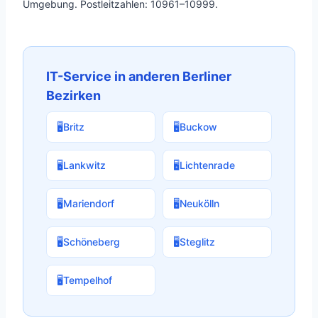
Umgebung. Postleitzahlen: 10961–10999.
IT-Service in anderen Berliner
Bezirken
🖥️
Britz
🖥️
Buckow
🖥️
Lankwitz
🖥️
Lichtenrade
🖥️
Mariendorf
🖥️
Neukölln
🖥️
Schöneberg
🖥️
Steglitz
🖥️
Tempelhof