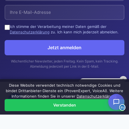
Ich stimme der Verarbeitung meiner Daten gemäß der
Datenschutzerklärung
zu. Ich kann mich jederzeit abmelden.
Jetzt anmelden
Wöchentlicher Newsletter, jeden Freitag. Kein Spam, kein Tracking.
Abmeldung jederzeit per Link in der E-Mail.
×
Kann ich Ihnen helfen?
Diese Website verwendet technisch notwendige Cookies und
bindet Drittanbieter-Dienste ein (ProvenExpert, VoiceAI). Weitere
Informationen finden Sie in unserer
Datenschutzerklärung
.
© 2026 Manthey EDV Beratung —
Impressum
|
Verstanden
Datenschutzerklärung
EU