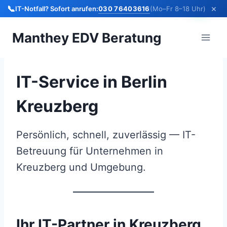
×
📞
030 76403616
IT-Notfall? Sofort anrufen:
(Mo–Fr 8–18 Uhr)
Zum
Manthey EDV Beratung
Inhalt
springen
IT-Service in Berlin
Kreuzberg
Persönlich, schnell, zuverlässig — IT-
Betreuung für Unternehmen in
Kreuzberg und Umgebung.
Ihr IT-Partner in Kreuzberg