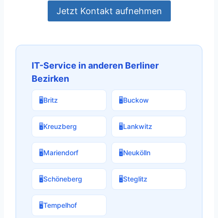
Jetzt Kontakt aufnehmen
IT-Service in anderen Berliner
Bezirken
🖥️
Britz
🖥️
Buckow
🖥️
Kreuzberg
🖥️
Lankwitz
🖥️
Mariendorf
🖥️
Neukölln
🖥️
Schöneberg
🖥️
Steglitz
🖥️
Tempelhof