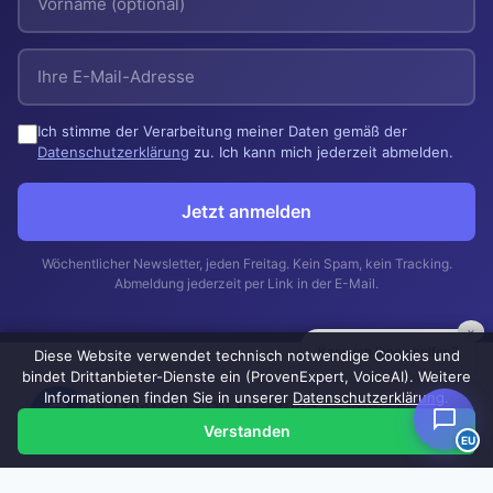
Ich stimme der Verarbeitung meiner Daten gemäß der
Datenschutzerklärung
zu. Ich kann mich jederzeit abmelden.
Jetzt anmelden
Wöchentlicher Newsletter, jeden Freitag. Kein Spam, kein Tracking.
Abmeldung jederzeit per Link in der E-Mail.
×
Kann ich Ihnen helfen?
Diese Website verwendet technisch notwendige Cookies und
bindet Drittanbieter-Dienste ein (ProvenExpert, VoiceAI). Weitere
Informationen finden Sie in unserer
Datenschutzerklärung
.
© 2026 Manthey EDV Beratung —
Impressum
|
Verstanden
Datenschutzerklärung
EU