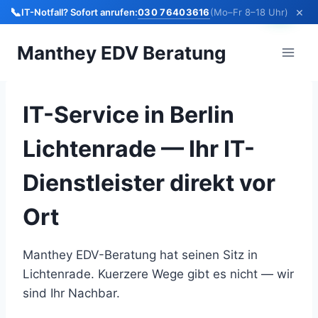
×
📞
030 76403616
IT-Notfall? Sofort anrufen:
(Mo–Fr 8–18 Uhr)
Zum
Manthey EDV Beratung
Inhalt
springen
IT-Service in Berlin
Lichtenrade — Ihr IT-
Dienstleister direkt vor
Ort
Manthey EDV-Beratung hat seinen Sitz in
Lichtenrade. Kuerzere Wege gibt es nicht — wir
sind Ihr Nachbar.