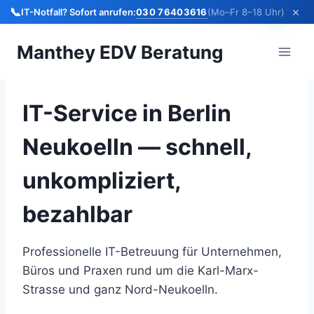
📞
×
030 76403616
IT-Notfall? Sofort anrufen:
(Mo–Fr 8–18 Uhr)
Zum
Manthey EDV Beratung
Inhalt
springen
IT-Service in Berlin
Neukoelln — schnell,
unkompliziert,
bezahlbar
Professionelle IT-Betreuung für Unternehmen,
Büros und Praxen rund um die Karl-Marx-
Strasse und ganz Nord-Neukoelln.