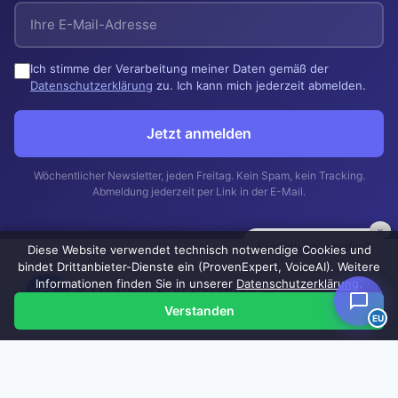
Ich stimme der Verarbeitung meiner Daten gemäß der
Datenschutzerklärung
zu. Ich kann mich jederzeit abmelden.
Jetzt anmelden
Wöchentlicher Newsletter, jeden Freitag. Kein Spam, kein Tracking.
Abmeldung jederzeit per Link in der E-Mail.
×
Kann ich Ihnen helfen?
Diese Website verwendet technisch notwendige Cookies und
bindet Drittanbieter-Dienste ein (ProvenExpert, VoiceAI). Weitere
Informationen finden Sie in unserer
Datenschutzerklärung
.
© 2026 Manthey EDV Beratung —
Impressum
|
Verstanden
Datenschutzerklärung
EU
💻 Fernwartung / Remote-Support