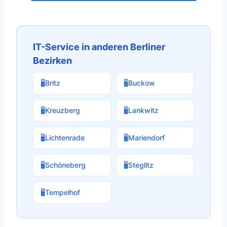
IT-Service in anderen Berliner
Bezirken
🖥️
Britz
🖥️
Buckow
🖥️
Kreuzberg
🖥️
Lankwitz
🖥️
Lichtenrade
🖥️
Mariendorf
🖥️
Schöneberg
🖥️
Steglitz
🖥️
Tempelhof