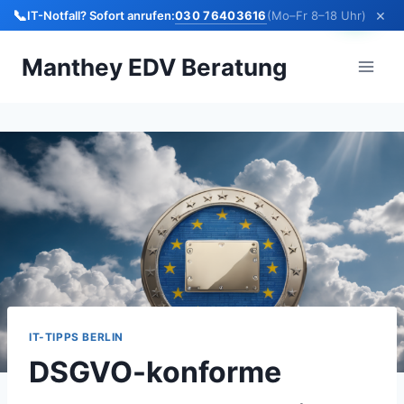
×
📞
030 76403616
IT-Notfall? Sofort anrufen:
(Mo–Fr 8–18 Uhr)
Zum
Manthey EDV Beratung
Inhalt
springen
IT-TIPPS BERLIN
DSGVO-konforme